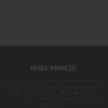
Restaurante Chino Chinatown está ubicado en la Av. Gonzalo de
Berceo, 36-38, 26005 de Logroño, el local está perfectamente
acondicionado para que te sientas identificado con la cultura
oriental a la vez que con tu familia y amigos disfrutes de una
exquisita comida