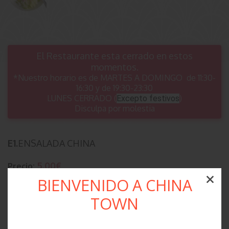
El Restaurante esta cerrado en estos
momentos.
*Nuestro horario es de MARTES A DOMINGO de 11:30-
16:30 y de 19:30-23:30
LUNES CERRADO (
)
Excepto festivos
Disculpa por molestia
E1.
ENSALADA CHINA
5.00€
Precio:
BIENVENIDO A CHINA
Cantidad:
TOWN