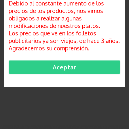
Debido al constante aumento de los
AÑADIR A MIS FAVORITOS
precios de los productos, nos vimos
obligados a realizar algunas
modificaciones de nuestros platos.
COMPARTIR:
Los precios que ve en los folletos
publicitarios ya son viejos, de hace 3 años.
COMENTARIOS
Agradecemos su comprensión.
No hay comentarios para este producto.
Aceptar